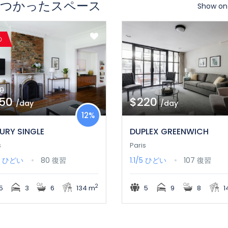
 見つかったスペース
Show on
の
0
350
$220
/day
/day
12%
URY SINGLE
DUPLEX GREENWICH
s
Paris
5
ひどい
80 復習
1.1/5
ひどい
107 復習
2
5
3
6
134 m
5
9
8
1