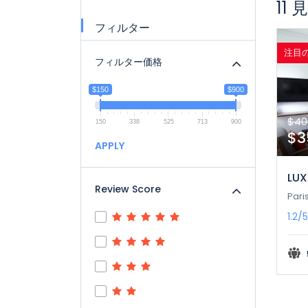
11
フィルター
注目
フィルター価格
$150
$900
$40
150
338
525
713
900
$
APPLY
LUX
Review Score
Pari
1.2/