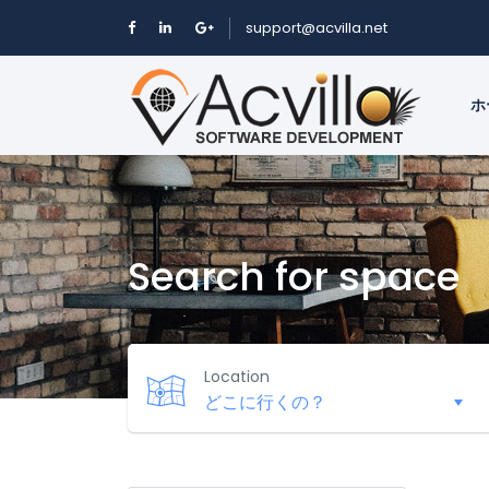
support@acvilla.net
ホ
Search for space
Location