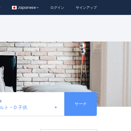
Japanese
ログイン
サインアップ
s
サーチ
ダルト
-
0 子供