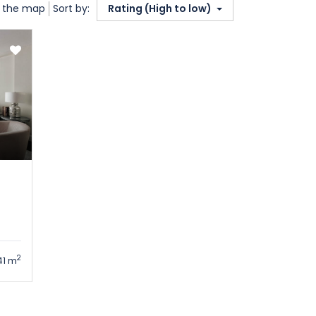
 the map
Sort by:
Rating (High to low)
2
41 m