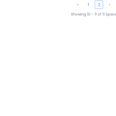
‹
1
›
2
Showing 10 - 11 of 11 Spac