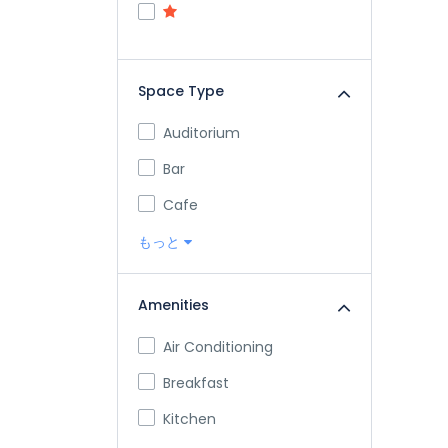
Space Type
Auditorium
Bar
Cafe
もっと
Amenities
Air Conditioning
Breakfast
Kitchen